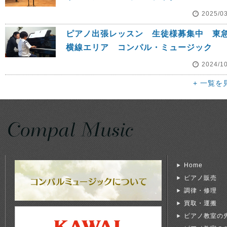
2025/0
ピアノ出張レッスン 生徒様募集中 東
横線エリア コンパル・ミュージック
2024/1
+ 一覧を
Home
ピアノ販売
調律・修理
買取・運搬
ピアノ教室の