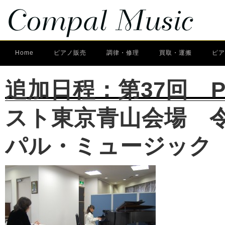
Home
ピアノ販売
調律・修理
買取・運搬
ピア
追加日程：第37回 
スト東京青山会場 令
パル・ミュージック