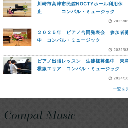
川崎市高津市民館NOCTYホール利用休
止 コンパル・ミュージック
2025/0
２０２５年 ピアノ合同発表会 参加者
中 コンパル・ミュージック
2025/0
ピアノ出張レッスン 生徒様募集中 東
横線エリア コンパル・ミュージック
2024/1
+ 一覧を