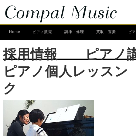
Home
ピアノ販売
調律・修理
買取・運搬
ピア
採用情報 ピアノ講
ピアノ個人レッスン
ク