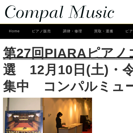
Home
ピアノ販売
調律・修理
買取・運搬
ピア
第27回PIARAピア
選 12月10日(土)
集中 コンパルミュ