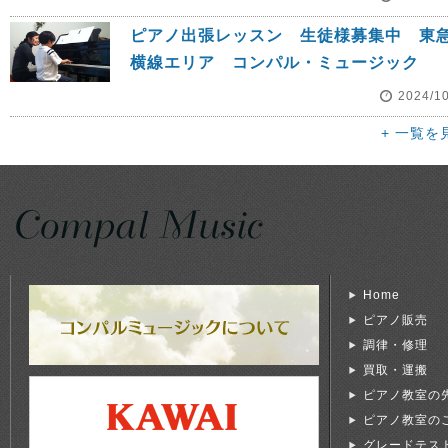
ピアノ出張レッスン 生徒様募集中 東
横線エリア コンパル・ミュージック
2024/1
+ 一覧を
Home
ピアノ販売
調律・修理
買取・運搬
ピアノ教室の
ピアノ教室の
グレードテス